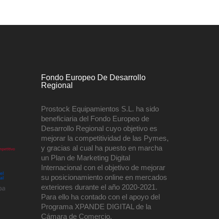
Fondo Europeo De Desarrollo
Regional
Prostock Equipamientos S.L. ha sido
beneficiaria del Fondo Europeo de
Desarrollo Regional cuyo objetivo es
mejorar la competitividad de las Pymes,
y gracias al cual ha puesto en marcha
un Plan de Marketing Digital
Internacional con el objetivo de mejorar
su posicionamiento online en mercados
exteriores durante el año 2020-2021.
Para ello ha contado con el apoyo del
Programa XPANDE DIGITAL de la
Cámara de Comercio.