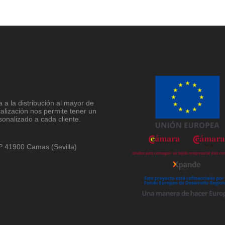
a la distribución al mayor de
ialización nos permite tener un
sonalizado a cada cliente.
 CP 41900 Camas (Sevilla)