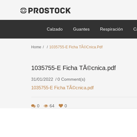
Calzado
Guantes
Respiración
C
Home
/
/
1035755-E Ficha TÃ©cnica.pdf
1035755-E Ficha TÃ©cnica.pdf
31/01/2022
0 Comment(s)
1035755-E Ficha TÃ©cnica.pdf
0
64
0