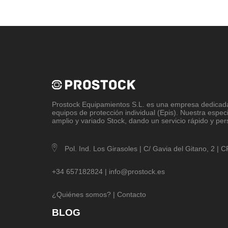
Prostock Equipamientos S.L
. es una empresa dedicada 
equipos de protección individual (Epis). Nuestra espec
amplio y variado Stock, dando un servicio rápido y per
Pol. Ind. Los Girasoles | C/ Gavia del Gitano, 2 |
+34 657182824 |
info@prostock.es
¿Quiénes somos?
|
Contacto
BLOG