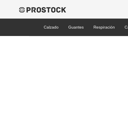
Calzado
Guantes
Respiración
C
1036131 Foto.jpg
Published 31/01/2022 at 600 × 600 in Arnés Anticaídas H500. Model