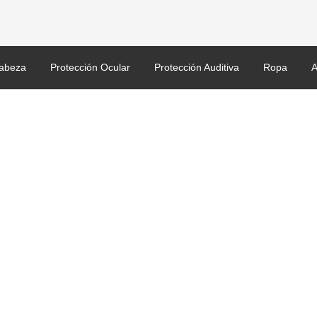
abeza
Protección Ocular
Protección Auditiva
Ropa
A
o HV01 ALTA VISIVILIDAD. Talla 3