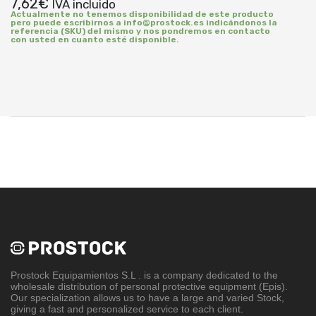
7,62
€
IVA incluido
Actualmente no tenemos disponibilidad de este producto
pero puede escribirnos a info@prostock.es indicándonos la
referencia (SKU) del mismo y nos pondremos en contacto
con usted en cuanto esté disponible.
Prostock Equipamientos S.L
. is a company dedicated to the
wholesale distribution of personal protective equipment (Epis).
Our specialization allows us to have a large and varied Stock,
giving a fast and personalized service to each client.