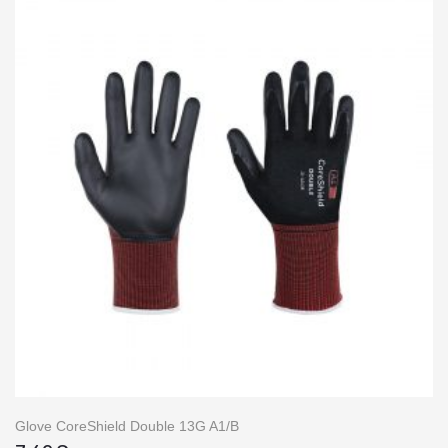
Glove CoreShield Double 13G A1/B