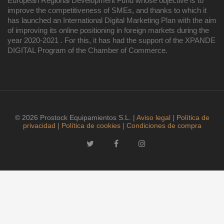
European Regional Development Fund whose objective is to
improve the competitiveness of SMEs, and thanks to which it
has launched an International Digital Marketing Plan with the aim
of improving its online positioning in foreign markets during the
year 2020-2021 . For this, it has had the support of the XPANDE
DIGITAL Program of the Chamber of Commerce.
© 2026 Prostock Equipamientos S.L. |
Aviso legal
|
Política de
privacidad
|
Política de cookies
|
Condiciones de compra