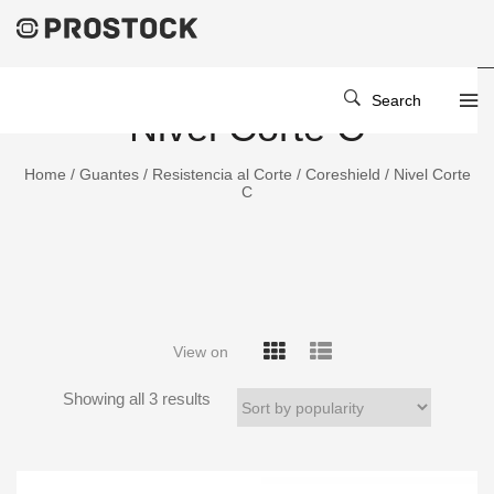
Search
Nivel Corte C
Home
/
Guantes
/
Resistencia al Corte
/
Coreshield
/ Nivel Corte
C
View on
Showing all 3 results