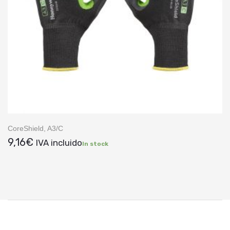
CoreShield, A3/C
9,16
€
IVA incluido
In stock