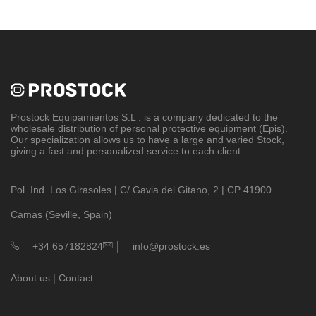
Prostock Equipamientos S.L
. is a company dedicated to the
wholesale distribution of personal protective equipment (Epis).
Our specialization allows us to have a large and varied Stock,
giving a fast and personalized service to each client.
Pol. Ind. Los Girasoles | C/ Gavia del Gitano, 2 | CP 41900
Camas (Seville, Spain)
|
+34 657182824
info@prostock.es
About us
|
Contact