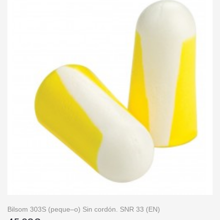
Bilsom 303S (peque–o) Sin cordón. SNR 33 (EN)