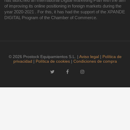
has launched an International Digital Marketing Plan with the aim
of improving its online positioning in foreign markets during the
year 2020-2021 . For this, it has had the support of the XPANDE
DIGITAL Program of the Chamber of Commerce.
© 2026 Prostock Equipamientos S.L. |
Aviso legal
|
Política de
privacidad
|
Política de cookies
|
Condiciones de compra