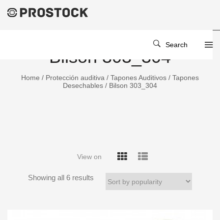
Search
Bilson 303_304
Home
/
Protección auditiva
/
Tapones Auditivos
/
Tapones
Desechables
/ Bilson 303_304
View on
Showing all 6 results