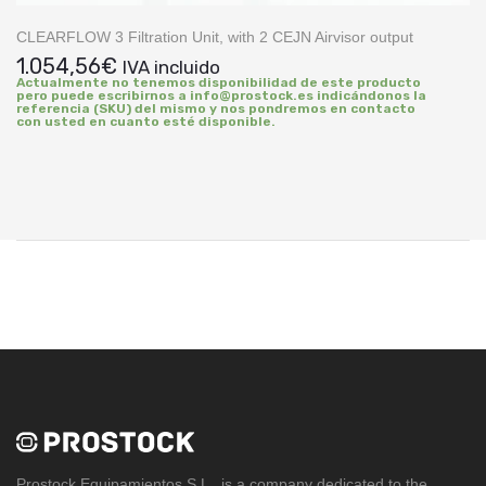
CLEARFLOW 3 Filtration Unit, with 2 CEJN Airvisor output
1.054,56
€
IVA incluido
Actualmente no tenemos disponibilidad de este producto
pero puede escribirnos a info@prostock.es indicándonos la
referencia (SKU) del mismo y nos pondremos en contacto
con usted en cuanto esté disponible.
Prostock Equipamientos S.L
. is a company dedicated to the