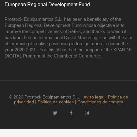
European Regional Development Fund
Prostock Equipamientos S.L. has been a beneficiary of the
European Regional Development Fund whose objective is to
improve the competitiveness of SMEs, and thanks to which it
has launched an International Digital Marketing Plan with the aim
of improving its online positioning in foreign markets during the
year 2020-2021 . For this, it has had the support of the XPANDE
DIGITAL Program of the Chamber of Commerce.
© 2026 Prostock Equipamientos S.L. |
Aviso legal
|
Política de
privacidad
|
Política de cookies
|
Condiciones de compra