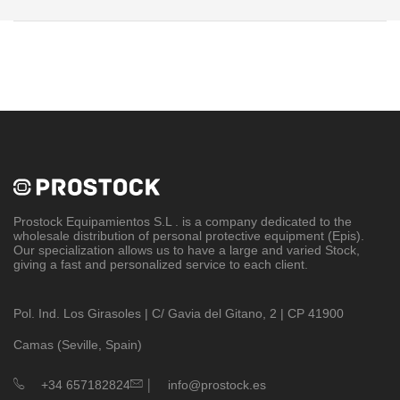
Prostock Equipamientos S.L
. is a company dedicated to the
wholesale distribution of personal protective equipment (Epis).
Our specialization allows us to have a large and varied Stock,
giving a fast and personalized service to each client.
Pol. Ind. Los Girasoles | C/ Gavia del Gitano, 2 | CP 41900
Camas (Seville, Spain)
|
+34 657182824
info@prostock.es