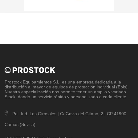
Prostock Equipamientos S.L
. es una empresa dedicada a la
distribución al mayor de equipos de protección individual (Epis).
Nuestra especialización nos permite tener un amplio y variado
Stock, dando un servicio rápido y personalizado a cada cliente.
Pol. Ind. Los Girasoles | C/ Gavia del Gitano, 2 | CP 41900
Camas (Sevilla)