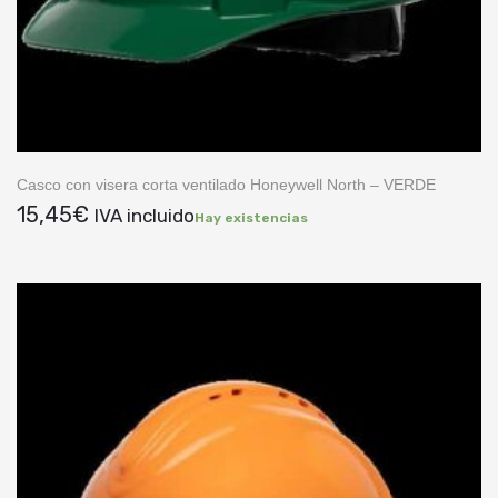
Casco con visera corta ventilado Honeywell North – VERDE
15,45
€
IVA incluido
Hay existencias