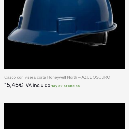
Casco con visera corta Honeywell North – AZUL OSCURO
15,45
€
IVA incluido
Hay existencias