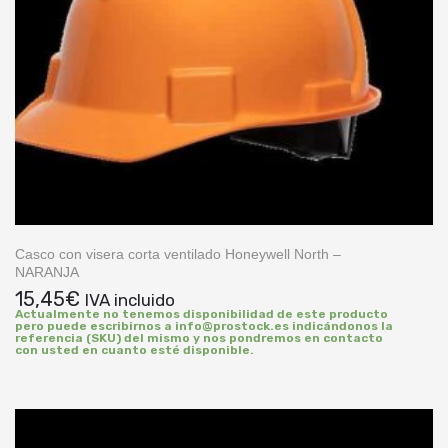
Casco con visera corta ventilado Honeywell North –
NARANJA
15,45
€
IVA incluido
Actualmente no tenemos disponibilidad de este producto
pero puede escribirnos a info@prostock.es indicándonos la
referencia (SKU) del mismo y nos pondremos en contacto
con usted en cuanto esté disponible.