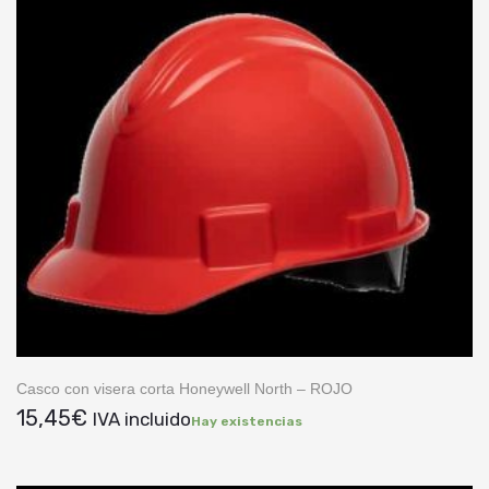
Casco con visera corta Honeywell North – ROJO
15,45
€
IVA incluido
Hay existencias