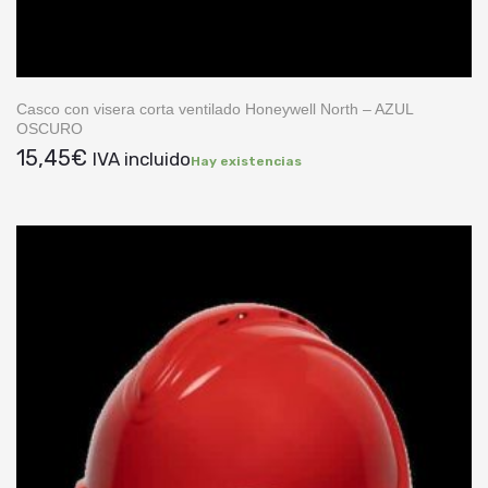
Casco con visera corta ventilado Honeywell North – AZUL
OSCURO
15,45
€
IVA incluido
Hay existencias