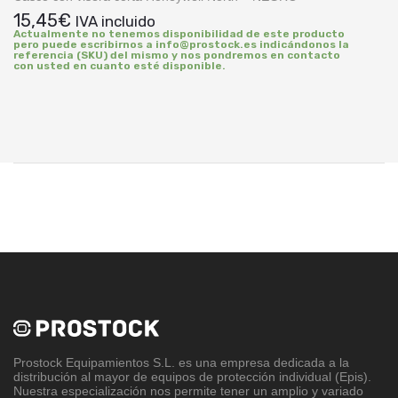
15,45
€
IVA incluido
Actualmente no tenemos disponibilidad de este producto
pero puede escribirnos a info@prostock.es indicándonos la
referencia (SKU) del mismo y nos pondremos en contacto
con usted en cuanto esté disponible.
Prostock Equipamientos S.L
. es una empresa dedicada a la
distribución al mayor de equipos de protección individual (Epis).
Nuestra especialización nos permite tener un amplio y variado