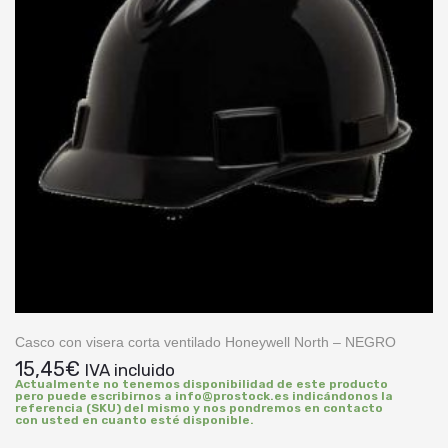
Casco con visera corta ventilado Honeywell North – NEGRO
15,45
€
IVA incluido
Actualmente no tenemos disponibilidad de este producto
pero puede escribirnos a info@prostock.es indicándonos la
referencia (SKU) del mismo y nos pondremos en contacto
con usted en cuanto esté disponible.