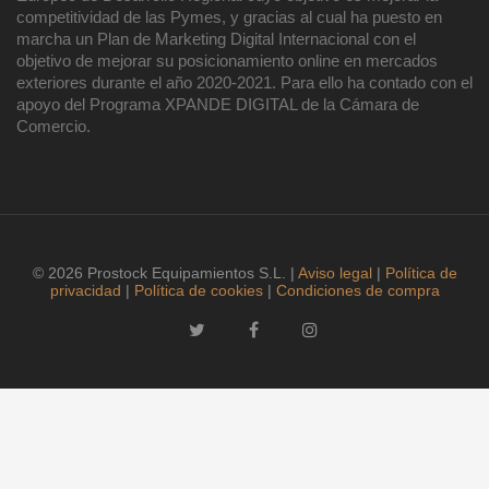
competitividad de las Pymes, y gracias al cual ha puesto en
marcha un Plan de Marketing Digital Internacional con el
objetivo de mejorar su posicionamiento online en mercados
exteriores durante el año 2020-2021. Para ello ha contado con el
apoyo del Programa XPANDE DIGITAL de la Cámara de
Comercio.
© 2026 Prostock Equipamientos S.L. |
Aviso legal
|
Política de
privacidad
|
Política de cookies
|
Condiciones de compra