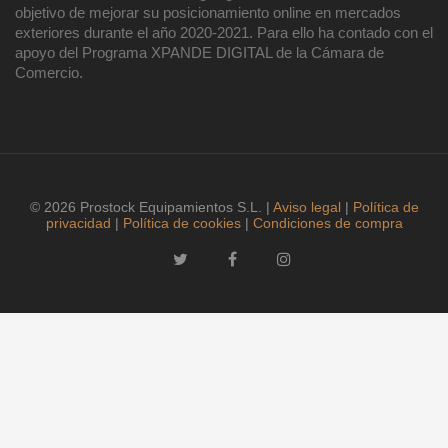
objetivo de mejorar su posicionamiento online en mercados
exteriores durante el año 2020-2021. Para ello ha contado con el
apoyo del Programa XPANDE DIGITAL de la Cámara de
Comercio.
© 2026 Prostock Equipamientos S.L. |
Aviso legal
|
Política de
privacidad
|
Política de cookies
|
Condiciones de compra