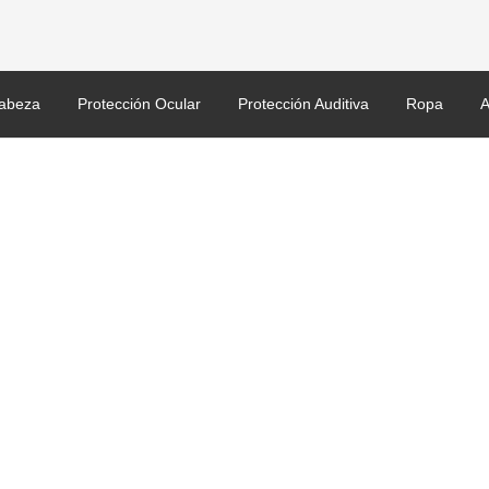
abeza
Protección Ocular
Protección Auditiva
Ropa
A
4 1006195 1006196 10075
Indirecta – Antiara–azos, Antivaho. Incolora.