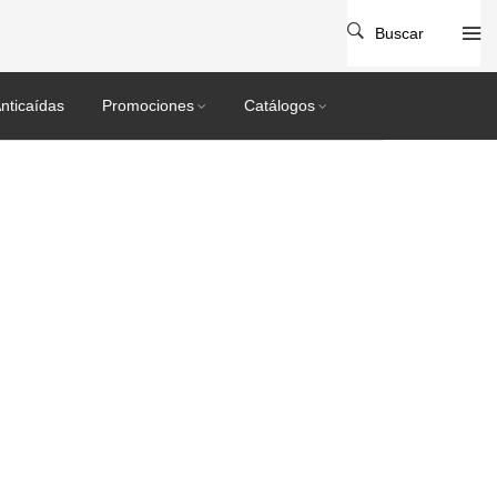
Buscar
nticaídas
Promociones
Catálogos
06 1030309 HON VMAXX