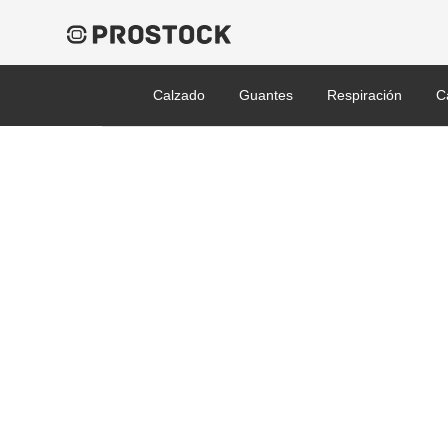
Calzado
Guantes
Respiración
C
1006192 1006193 100619
goggle enlarge.jpg
Published 31/01/2022 at 600 × 480 in V-Maxx – Cinta de tela – Vent. 