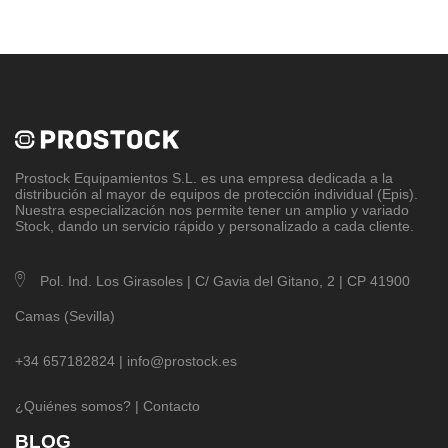
Prostock Equipamientos S.L
. es una empresa dedicada a la
distribución al mayor de equipos de protección individual (Epis).
Nuestra especialización nos permite tener un amplio y variado
Stock, dando un servicio rápido y personalizado a cada cliente.
Pol. Ind. Los Girasoles | C/ Gavia del Gitano, 2 | CP 41900
Camas (Sevilla)
+34 657182824 |
info@prostock.es
¿Quiénes somos?
|
Contacto
BLOG