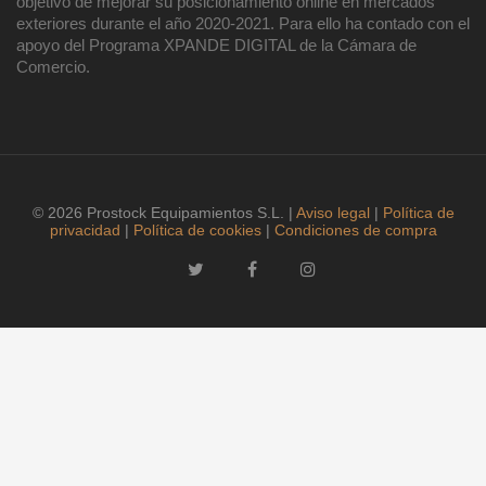
objetivo de mejorar su posicionamiento online en mercados
exteriores durante el año 2020-2021. Para ello ha contado con el
apoyo del Programa XPANDE DIGITAL de la Cámara de
Comercio.
© 2026 Prostock Equipamientos S.L. |
Aviso legal
|
Política de
privacidad
|
Política de cookies
|
Condiciones de compra