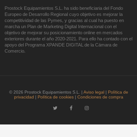
Prostock Equipamientos S.L. ha sido beneficiaria del Fondo
Europeo de Desarrollo Regional cuyo objetivo es mejorar la
competitividad de las Pymes, y gracias al cual ha puesto en
marcha un Plan de Marketing Digital Internacional con el
objetivo de mejorar su posicionamiento online en mercados
exteriores durante el año 2020-2021. Para ello ha contado con el
apoyo del Programa XPANDE DIGITAL de la Cámara de
Comercio.
© 2026 Prostock Equipamientos S.L. |
Aviso legal
|
Política de
privacidad
|
Política de cookies
|
Condiciones de compra