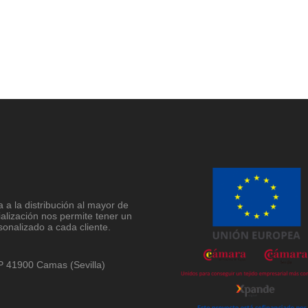
a la distribución al mayor de
ialización nos permite tener un
sonalizado a cada cliente.
 CP 41900 Camas (Sevilla)