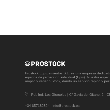
Prostock Equipamientos S.L
. es una empresa dedicada 
equipos de protección individual (Epis). Nuestra espec
amplio y variado Stock, dando un servicio rápido y per
Pol. Ind. Los Girasoles | C/ Gavia del Gitano, 2 |
+34 657182824 |
info@prostock.es