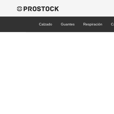
Calzado
Guantes
Respiración
C
1035112-VS_1035113-VS_
VS_HON_HL_VERISHIELD
Published 31/01/2022 at 1890 × 2048 in VS120N EMEA y AU VeriShie