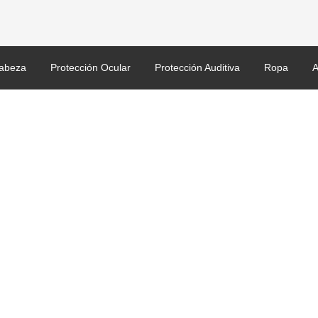
abeza
Protección Ocular
Protección Auditiva
Ropa
A
1035114-VS_1035115-VS_
_3.jpg
ld con banda para el cuello.