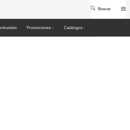
Buscar
nticaídas
Promociones
Catálogos
1035116-VS_1035117-