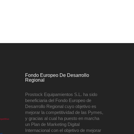
Fondo Europeo De Desarrollo
Regional
Prostock Equipamientos S.L. ha sido
beneficiaria del Fondo Europeo de
Desarrollo Regional cuyo objetivo es
mejorar la competitividad de las Pymes,
y gracias al cual ha puesto en marcha
un Plan de Marketing Digital
Internacional con el objetivo de mejorar