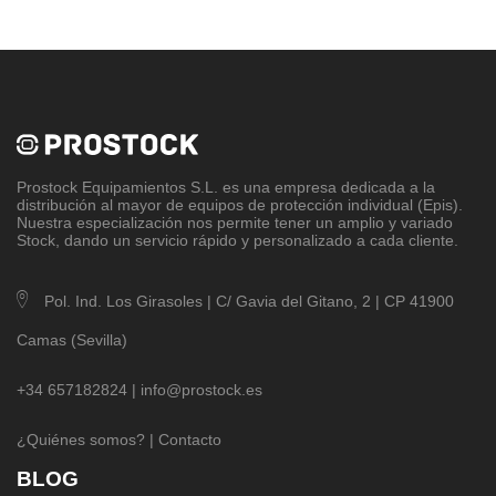
Prostock Equipamientos S.L
. es una empresa dedicada a la
distribución al mayor de equipos de protección individual (Epis).
Nuestra especialización nos permite tener un amplio y variado
Stock, dando un servicio rápido y personalizado a cada cliente.
Pol. Ind. Los Girasoles | C/ Gavia del Gitano, 2 | CP 41900
Camas (Sevilla)
+34 657182824 |
info@prostock.es
¿Quiénes somos?
|
Contacto
BLOG