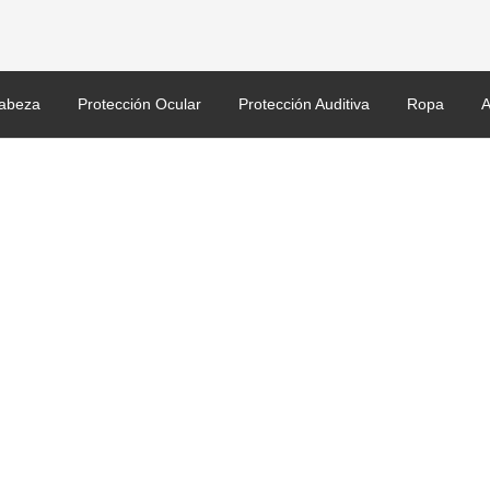
abeza
Protección Ocular
Protección Auditiva
Ropa
A
LEAR_HC_1.jpg
ransparente, Capa dura