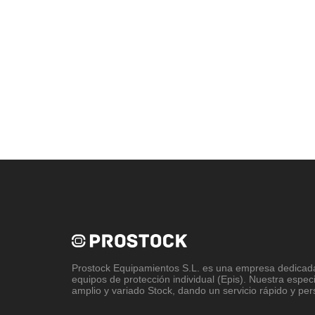
Prostock Equipamientos S.L
. es una empresa dedicada 
equipos de protección individual (Epis). Nuestra espec
amplio y variado Stock, dando un servicio rápido y per