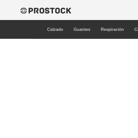
Calzado
Guantes
Respiración
C
1035640-HON_SVP400_C
Published 31/01/2022 at 2048 × 1480 in Honeywell SVP400, Lente t