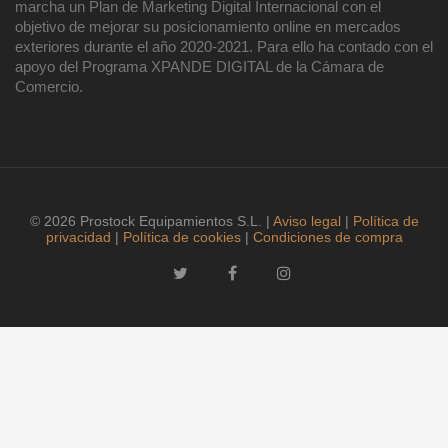
marcha un Plan de Marketing Digital Internacional con el
objetivo de mejorar su posicionamiento online en mercados
exteriores durante el año 2020-2021. Para ello ha contado con el
apoyo del Programa XPANDE DIGITAL de la Cámara de
Comercio.
© 2026 Prostock Equipamientos S.L. |
Aviso legal
|
Política de
privacidad
|
Política de cookies
|
Condiciones de compra