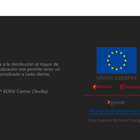
a la distribución al mayor de
ialización nos permite tener un
sonalizado a cada cliente.
 CP 41900 Camas (Sevilla)