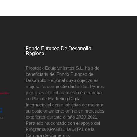
Fondo Europeo De Desarrollo
Regional
Prostock Equipamientos S.L. ha sido
beneficiaria del Fondo Europeo de
Desarrollo Regional cuyo objetivo es
mejorar la competitividad de las Pymes,
y gracias al cual ha puesto en marcha
un Plan de Marketing Digital
Internacional con el objetivo de mejorar
su posicionamiento online en mercados
exteriores durante el año 2020-2021.
Para ello ha contado con el apoyo del
Programa XPANDE DIGITAL de la
Cámara de Comercio.