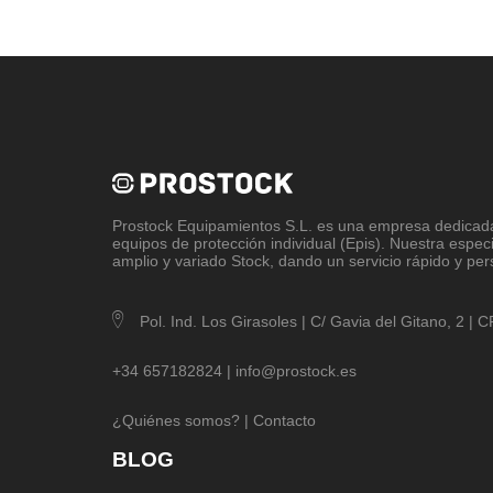
Prostock Equipamientos S.L
. es una empresa dedicada 
equipos de protección individual (Epis). Nuestra espec
amplio y variado Stock, dando un servicio rápido y per
Pol. Ind. Los Girasoles | C/ Gavia del Gitano, 2 |
+34 657182824 |
info@prostock.es
¿Quiénes somos?
|
Contacto
BLOG