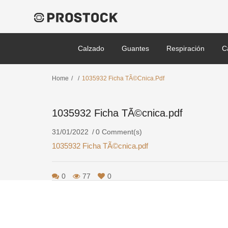
Calzado
Guantes
Respiración
C
Home
/
/
1035932 Ficha TÃ©cnica.pdf
1035932 Ficha TÃ©cnica.pdf
31/01/2022
0 Comment(s)
1035932 Ficha TÃ©cnica.pdf
0
77
0