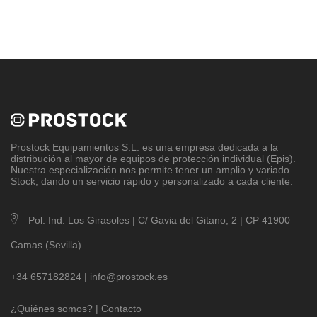
Prostock Equipamientos S.L
. es una empresa dedicada a la
distribución al mayor de equipos de protección individual (Epis).
Nuestra especialización nos permite tener un amplio y variado
Stock, dando un servicio rápido y personalizado a cada cliente.
Pol. Ind. Los Girasoles | C/ Gavia del Gitano, 2 | CP 41900
Camas (Sevilla)
+34 657182824 |
info@prostock.es
¿Quiénes somos?
|
Contacto