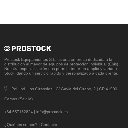
Prostock Equipamientos S.L
. es una empresa dedicada a la
distribución al mayor de equipos de protección individual (Epis).
Nuestra especialización nos permite tener un amplio y variado
Stock, dando un servicio rápido y personalizado a cada cliente.
Pol. Ind. Los Girasoles | C/ Gavia del Gitano, 2 | CP 41900
Camas (Sevilla)
+34 657182824 |
info@prostock.es
¿Quiénes somos?
|
Contacto