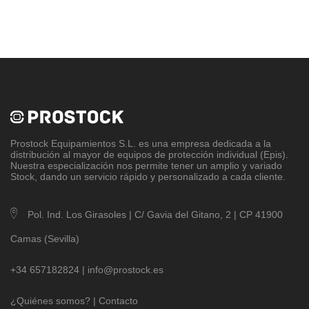
Prostock Equipamientos S.L
. es una empresa dedicada a la
distribución al mayor de equipos de protección individual (Epis).
Nuestra especialización nos permite tener un amplio y variado
Stock, dando un servicio rápido y personalizado a cada cliente.
Pol. Ind. Los Girasoles | C/ Gavia del Gitano, 2 | CP 41900
Camas (Sevilla)
+34 657182824 |
info@prostock.es
¿Quiénes somos?
|
Contacto