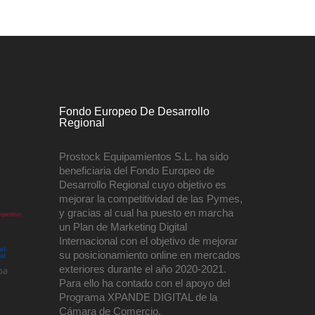
Fondo Europeo De Desarrollo
Regional
Prostock Equipamientos S.L. ha sido
beneficiaria del Fondo Europeo de
Desarrollo Regional cuyo objetivo es
mejorar la competitividad de las Pymes,
y gracias al cual ha puesto en marcha
un Plan de Marketing Digital
Internacional con el objetivo de mejorar
su posicionamiento online en mercados
exteriores durante el año 2020-2021.
Para ello ha contado con el apoyo del
Programa XPANDE DIGITAL de la
Cámara de Comercio.