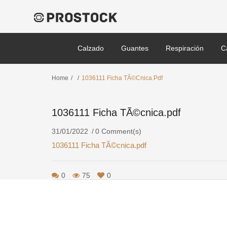
Calzado
Guantes
Respiración
C
Home
/
/
1036111 Ficha TÃ©cnica.pdf
1036111 Ficha TÃ©cnica.pdf
31/01/2022
0 Comment(s)
1036111 Ficha TÃ©cnica.pdf
0
75
0