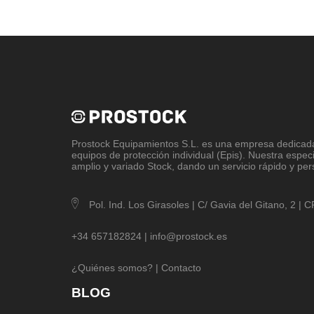
Prostock Equipamientos S.L
. es una empresa dedicada 
equipos de protección individual (Epis). Nuestra espec
amplio y variado Stock, dando un servicio rápido y per
Pol. Ind. Los Girasoles | C/ Gavia del Gitano, 2 |
+34 657182824 |
info@prostock.es
¿Quiénes somos?
|
Contacto
BLOG