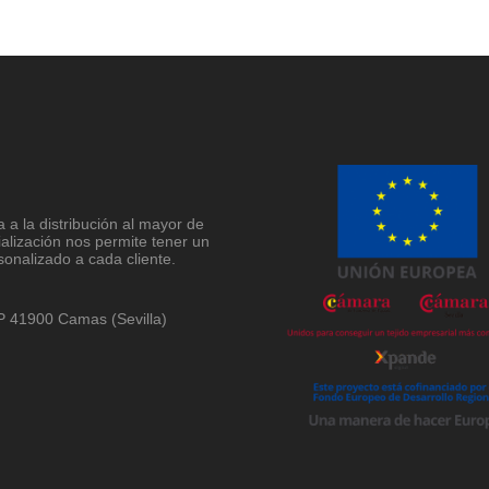
a la distribución al mayor de
ialización nos permite tener un
sonalizado a cada cliente.
 CP 41900 Camas (Sevilla)