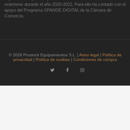
exteriores durante el año 2020-2021. Para ello ha contado con el
apoyo del Programa XPANDE DIGITAL de la Cámara de
Comercio.
© 2026 Prostock Equipamientos S.L. |
Aviso legal
|
Política de
privacidad
|
Política de cookies
|
Condiciones de compra