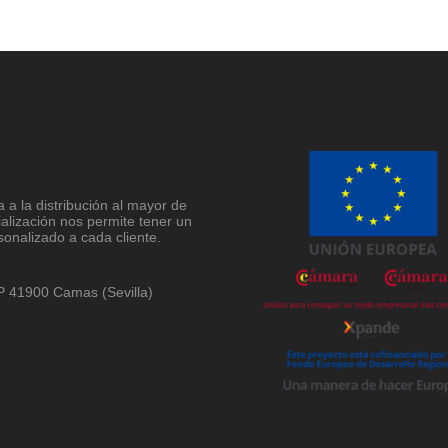
a la distribución al mayor de
ialización nos permite tener un
sonalizado a cada cliente.
 CP 41900 Camas (Sevilla)