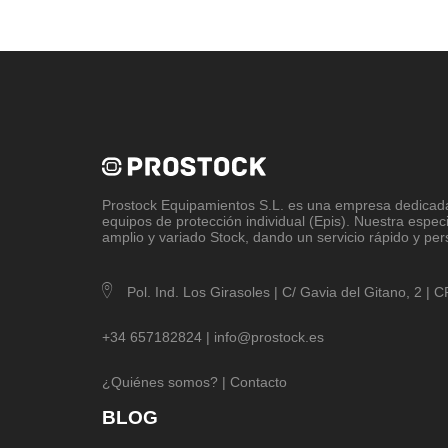
Prostock Equipamientos S.L
. es una empresa dedicada 
equipos de protección individual (Epis). Nuestra espec
amplio y variado Stock, dando un servicio rápido y per
Pol. Ind. Los Girasoles | C/ Gavia del Gitano, 2 |
+34 657182824 |
info@prostock.es
¿Quiénes somos?
|
Contacto
BLOG