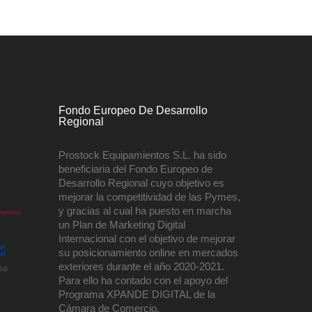
Fondo Europeo De Desarrollo
Regional
Prostock Equipamientos S.L. ha sido
beneficiaria del Fondo Europeo de
Desarrollo Regional cuyo objetivo es
mejorar la competitividad de las Pymes,
y gracias al cual ha puesto en marcha
un Plan de Marketing Digital
Internacional con el objetivo de mejorar
su posicionamiento online en mercados
exteriores durante el año 2020-2021.
Para ello ha contado con el apoyo del
Programa XPANDE DIGITAL de la
Cámara de Comercio.