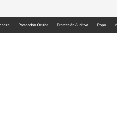
abeza
Protección Ocular
Protección Auditiva
Ropa
A
80X600.jpg