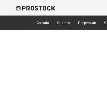
Calzado
Guantes
Respiración
C
2058685-Cryogenic-HSP-4
Published 31/01/2022 at 480 × 600 in Guante Cryogenic