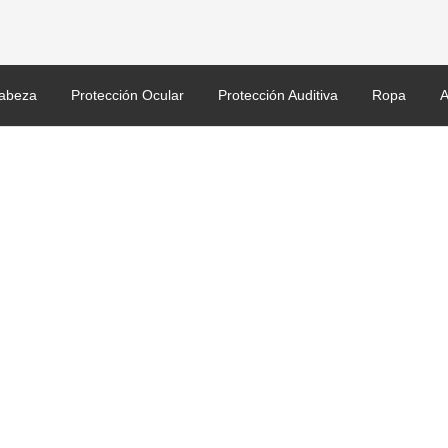
abeza
Protección Ocular
Protección Auditiva
Ropa
A
n enlarge.jpg
SHERMAN