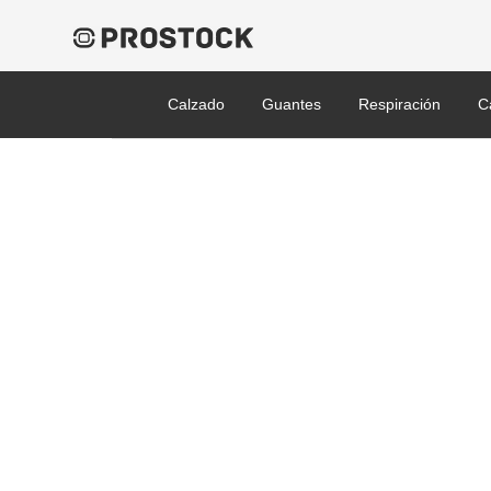
Calzado
Guantes
Respiración
C
2094432_Finedex_Fisherma
Published 31/01/2022 at 600 × 480 in Guante Finedex 944-32 FI