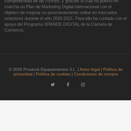
competitividad de las Pymes, y gracias al cual ha puesto en
marcha un Plan de Marketing Digital Internacional con el
objetivo de mejorar su posicionamiento online en mercados
exteriores durante el año 2020-2021. Para ello ha contado con el
apoyo del Programa XPANDE DIGITAL de la Cámara de
Comercio.
© 2026 Prostock Equipamientos S.L. |
Aviso legal
|
Política de
privacidad
|
Política de cookies
|
Condiciones de compra