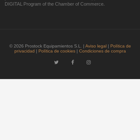
DIGITAL Program of the Chamber of Commerce.
© 2026 Prostock Equipamientos S.L. |
Aviso legal
|
Política de
privacidad
|
Política de cookies
|
Condiciones de compra