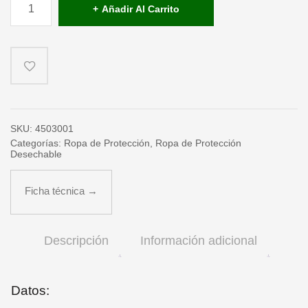
de
Añadir Al Carrito
un
solo
uso
estanco
a
líquidos
SPACEL3000
-
amarillo.
cantidad
SKU:
4503001
Categorías:
Ropa de Protección
,
Ropa de Protección
Desechable
Ficha técnica →
Descripción
Información adicional
Datos: