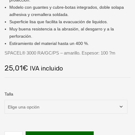
protección.
Modelo con guantes y cubre-botas integrados, doble solapa
adhesiva y cremallera soldada.
Superficie lisa que facilita la evacuación de liquidos.
Muy buena resistencia a la abrasión, al desgarro y a la
perforación.
Estiramiento del material hasta un 400 %.
SPACEL® 3000 RA/GC/PS – amarillo. Espesor: 100 ?m
25,01
€
IVA incluido
Talla
Mono