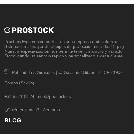
Prostock Equipamientos S.L
. es una empresa dedicada a la
distribución al mayor de equipos de protección individual (Epis).
Nuestra especialización nos permite tener un amplio y variado
Stock, dando un servicio rápido y personalizado a cada cliente.
Pol. Ind. Los Girasoles | C/ Gavia del Gitano, 2 | CP 41900
Camas (Sevilla)
+34 657182824 |
info@prostock.es
¿Quiénes somos?
|
Contacto
BLOG