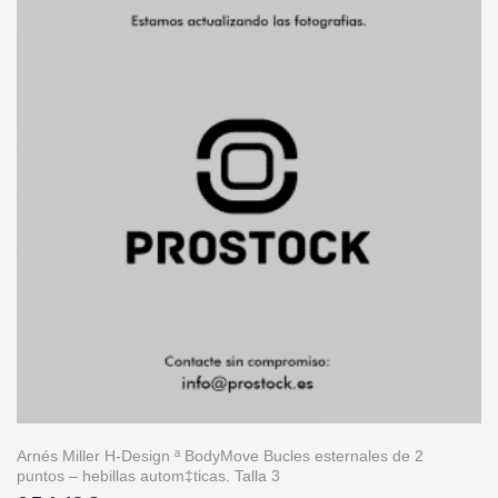
Arnés Miller H-Design ª BodyMove Bucles esternales de 2
puntos – hebillas autom‡ticas. Talla 3