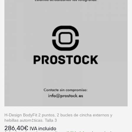
H-Design BodyFit 2 puntos, 2 bucles de cincha externos y
hebillas autom‡ticas. Talla 3
286,40
€
IVA incluido