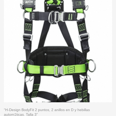
“H-Design BodyFit 2 puntos, 2 anillos en D y hebillas
autom‡ticas. Talla 3”