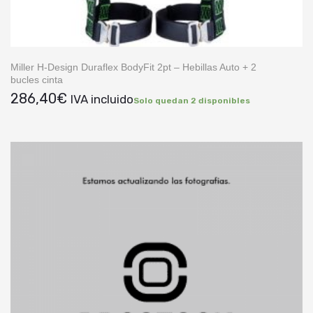
Miller H-Design Duraflex BodyFit 2pt – Hebillas Auto + 2
bucles cinta
286,40
€
IVA incluido
Solo quedan 2 disponibles