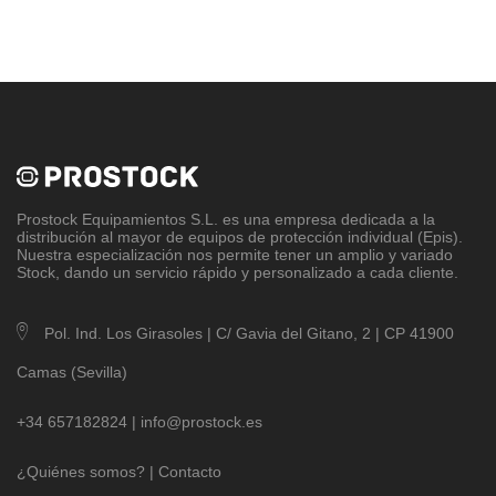
Prostock Equipamientos S.L
. es una empresa dedicada a la
distribución al mayor de equipos de protección individual (Epis).
Nuestra especialización nos permite tener un amplio y variado
Stock, dando un servicio rápido y personalizado a cada cliente.
Pol. Ind. Los Girasoles | C/ Gavia del Gitano, 2 | CP 41900
Camas (Sevilla)
+34 657182824 |
info@prostock.es
¿Quiénes somos?
|
Contacto