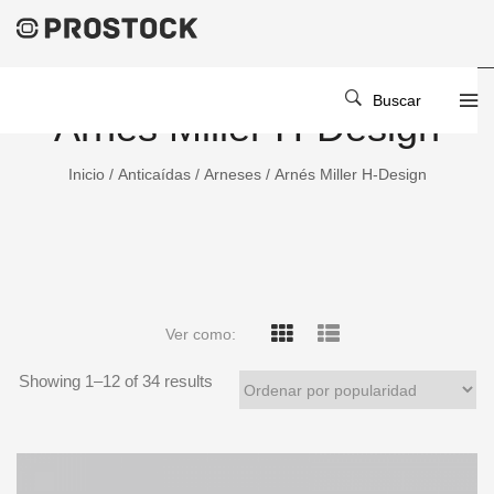
Buscar
Arnés Miller H-Design
Inicio
/
Anticaídas
/
Arneses
/ Arnés Miller H-Design
Ver como:
Showing 1–
12
of 34 results