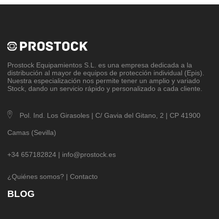
Prostock Equipamientos S.L
. es una empresa dedicada a la
distribución al mayor de equipos de protección individual (Epis).
Nuestra especialización nos permite tener un amplio y variado
Stock, dando un servicio rápido y personalizado a cada cliente.
Pol. Ind. Los Girasoles | C/ Gavia del Gitano, 2 | CP 41900
Camas (Sevilla)
+34 657182824 |
info@prostock.es
¿Quiénes somos?
|
Contacto
BLOG