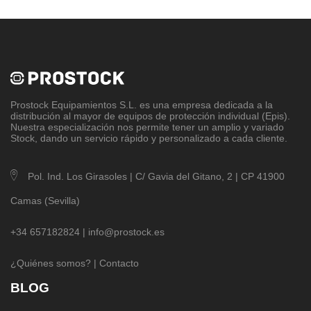
Prostock Equipamientos S.L
. es una empresa dedicada a la
distribución al mayor de equipos de protección individual (Epis).
Nuestra especialización nos permite tener un amplio y variado
Stock, dando un servicio rápido y personalizado a cada cliente.
Pol. Ind. Los Girasoles | C/ Gavia del Gitano, 2 | CP 41900
Camas (Sevilla)
+34 657182824 |
info@prostock.es
¿Quiénes somos?
|
Contacto
BLOG