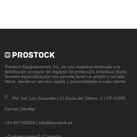
Prostock Equipamientos S.L
. es una empresa dedicada a la
distribución al mayor de equipos de protección individual (Epis).
Nuestra especialización nos permite tener un amplio y variado
Stock, dando un servicio rápido y personalizado a cada cliente.
Pol. Ind. Los Girasoles | C/ Gavia del Gitano, 2 | CP 41900
Camas (Sevilla)
+34 657182824 |
info@prostock.es
¿Quiénes somos?
|
Contacto