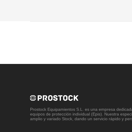
Prostock Equipamientos S.L
. es una empresa dedicada 
equipos de protección individual (Epis). Nuestra espec
amplio y variado Stock, dando un servicio rápido y per