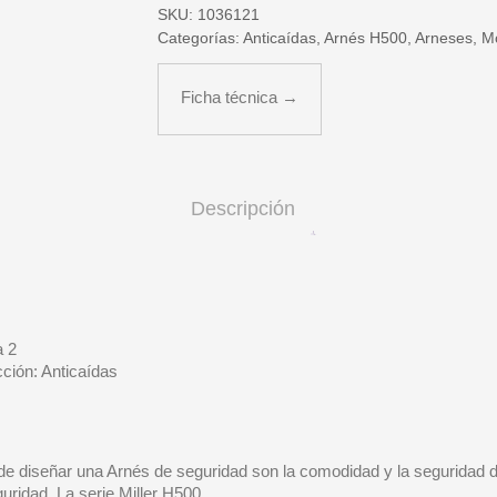
SKU:
1036121
Categorías:
Anticaídas
,
Arnés H500
,
Arneses
,
M
Ficha técnica →
Descripción
a 2
ción: Anticaídas
 de diseñar una Arnés de seguridad son la comodidad y la seguridad d
ridad. La serie Miller H500.