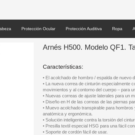
abeza
Protección Ocular
Protección Auditiva
Ropa
A
Arnés H500. Modelo QF1. Ta
Características:
• El acolchado de hombro / espalda de nuevo de
• La nueva correa de cinturón especialmente c
movimientos y al contorno del cuerpo – para 
• Nuevas correas de ajuste laterales para un m
• Diseño en H de las correas de las piernas p
• Muevo acolchado transpirable para hombros y
anatómica y ergonómica.
• Solución inteligente contra la torsión del cint
• Presilla textil especial HSG para una fácil co
• Soporte de cordón fácil de usar.