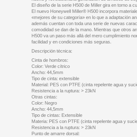
El diseño de la serie H500 de Miller gira en torno a c
El nuevo Honeywell Miller® H500 incorpora materiale
«mejores de su categoría» en lo que a adaptación a
además cuentan con toda una serie de nuevas caracter
comodidad se dan de la mano. Mientras que otros arn
H500 va un paso más allá del mero cumplimiento nor
facilidad y en condiciones más seguras.
Descripción técnica:
Cinta de hombros:
Color: Verde cítrico
Ancho: 44,5mm
Tipo de cinta: extensible
Material: PES con PTFE (cinta repelente agua y suc
Resistencia a la ruptura: > 23kN
Otras cintas:
Color: Negro
Ancho: 44,5mm
Tipo de cintas: Extensible
Materia: PES con PTFE (cinta repelente agua y suci
Resistencia a la ruptura: > 23kN
Punto de amarre dorsal: