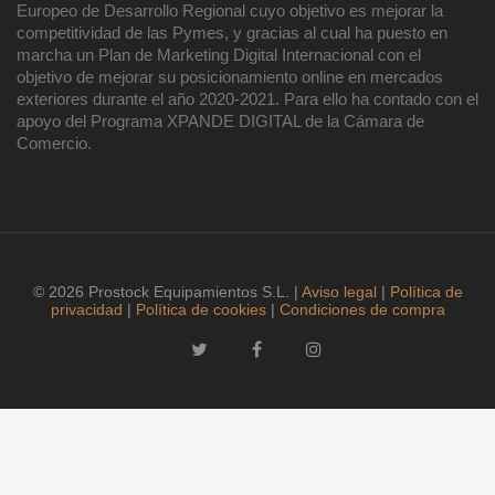
Europeo de Desarrollo Regional cuyo objetivo es mejorar la
competitividad de las Pymes, y gracias al cual ha puesto en
marcha un Plan de Marketing Digital Internacional con el
objetivo de mejorar su posicionamiento online en mercados
exteriores durante el año 2020-2021. Para ello ha contado con el
apoyo del Programa XPANDE DIGITAL de la Cámara de
Comercio.
© 2026 Prostock Equipamientos S.L. |
Aviso legal
|
Política de
privacidad
|
Política de cookies
|
Condiciones de compra