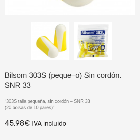
Bilsom 303S (peque–o) Sin cordón.
SNR 33
“303S talla pequeña, sin cordón – SNR 33
(20 bolsas de 10 pares)”
45,98
€
IVA incluido