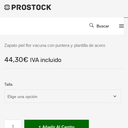
Buscar
CASTAÑO (S3+SRC)
Zapato piel flor vacuna con puntera y plantilla de acero
44,30
€
IVA incluido
Talla
CASTAÑO
(S3+SRC)
Añadir Al Carrito