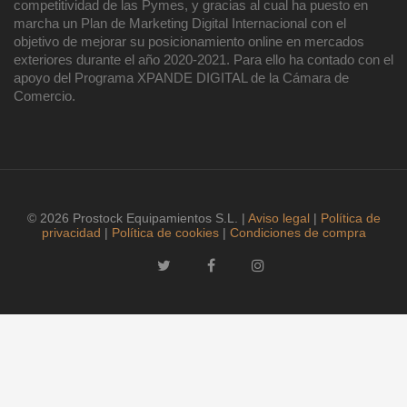
competitividad de las Pymes, y gracias al cual ha puesto en
marcha un Plan de Marketing Digital Internacional con el
objetivo de mejorar su posicionamiento online en mercados
exteriores durante el año 2020-2021. Para ello ha contado con el
apoyo del Programa XPANDE DIGITAL de la Cámara de
Comercio.
© 2026 Prostock Equipamientos S.L. |
Aviso legal
|
Política de
privacidad
|
Política de cookies
|
Condiciones de compra