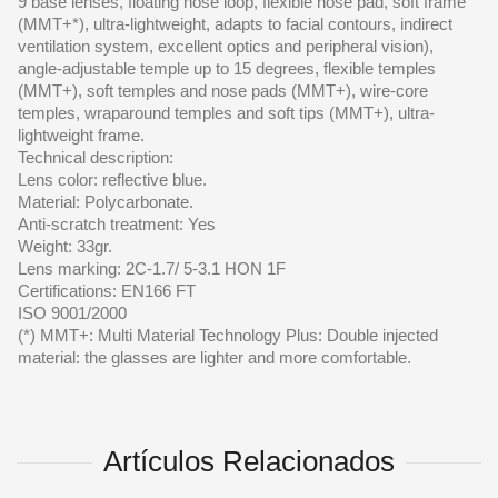
9 base lenses, floating nose loop, flexible nose pad, soft frame
(MMT+*), ultra-lightweight, adapts to facial contours, indirect
ventilation system, excellent optics and peripheral vision),
angle-adjustable temple up to 15 degrees, flexible temples
(MMT+), soft temples and nose pads (MMT+), wire-core
temples, wraparound temples and soft tips (MMT+), ultra-
lightweight frame.
Technical description:
Lens color: reflective blue.
Material: Polycarbonate.
Anti-scratch treatment: Yes
Weight: 33gr.
Lens marking: 2C-1.7/ 5-3.1 HON 1F
Certifications: EN166 FT
ISO 9001/2000
(*) MMT+: Multi Material Technology Plus: Double injected
material: the glasses are lighter and more comfortable.
Artículos Relacionados