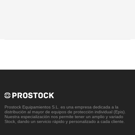
Prostock Equipamientos S.L
. es una empresa dedicada a la
distribución al mayor de equipos de protección individual (Epis).
Nuestra especialización nos permite tener un amplio y variado
Stock, dando un servicio rápido y personalizado a cada cliente.