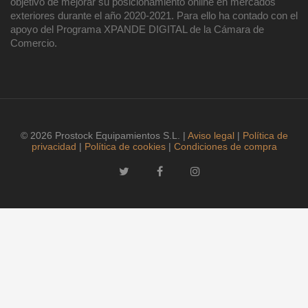
objetivo de mejorar su posicionamiento online en mercados
exteriores durante el año 2020-2021. Para ello ha contado con el
apoyo del Programa XPANDE DIGITAL de la Cámara de
Comercio.
© 2026 Prostock Equipamientos S.L. |
Aviso legal
|
Política de
privacidad
|
Política de cookies
|
Condiciones de compra