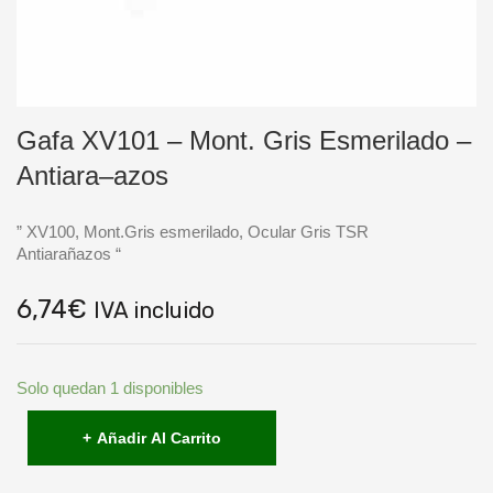
Gafa XV101 – Mont. Gris Esmerilado –
Antiara–azos
” XV100, Mont.Gris esmerilado, Ocular Gris TSR
Antiarañazos “
6,74
€
IVA incluido
Solo quedan 1 disponibles
Gafa
XV101
Añadir Al Carrito
-
Mont.
Gris