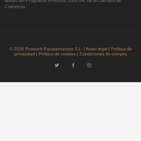
apoyo del Programa XPANDE DIGITAL de la Cámara de
Comercio.
© 2026 Prostock Equipamientos S.L. |
Aviso legal
|
Política de
privacidad
|
Política de cookies
|
Condiciones de compra