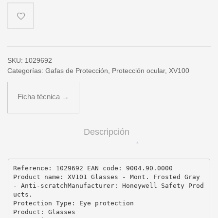
Esmerilado
-
Antiara–
azos
cantidad
SKU:
1029692
Categorías:
Gafas de Protección
,
Protección ocular
,
XV100
Ficha técnica →
Descripción
Reference: 1029692 EAN code: 9004.90.0000

Product name: XV101 Glasses - Mont. Frosted Gray 
- Anti-scratchManufacturer: Honeywell Safety Prod
ucts.

Protection Type: Eye protection

Product: Glasses
