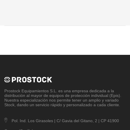
Prostock Equipamientos S.L
. es una empresa dedicada a la
distribución al mayor de equipos de protección individual (Epis).
Nuestra especialización nos permite tener un amplio y variado
Stock, dando un servicio rápido y personalizado a cada cliente.
Pol. Ind. Los Girasoles | C/ Gavia del Gitano, 2 | CP 41900