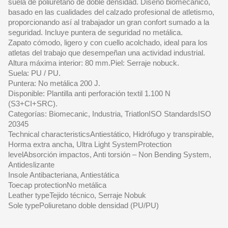
suela de poliuretano de doble densidad. Diseño biomecánico,
basado en las cualidades del calzado profesional de atletismo,
proporcionando así al trabajador un gran confort sumado a la
seguridad. Incluye puntera de seguridad no metálica.
Zapato cómodo, ligero y con cuello acolchado, ideal para los
atletas del trabajo que desempeñan una actividad industrial.
Altura máxima interior: 80 mm.Piel: Serraje nobuck.
Suela: PU / PU.
Puntera: No metálica 200 J.
Disponible: Plantilla anti perforación textil 1.100 N
(S3+CI+SRC).
Categorías: Biomecanic, Industria, TriatlonISO StandardsISO
20345
Technical characteristicsAntiestático, Hidrófugo y transpirable,
Horma extra ancha, Ultra Light SystemProtection
levelAbsorción impactos, Anti torsión – Non Bending System,
Antideslizante
Insole Antibacteriana, Antiestática
Toecap protectionNo metálica
Leather typeTejido técnico, Serraje Nobuk
Sole typePoliuretano doble densidad (PU/PU)