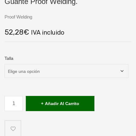
Guante Proof Welding.
Proof Welding
52,28
€
IVA incluido
Talla
Guante
Proof
Añadir Al Carrito
Welding.
cantidad