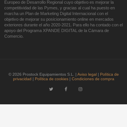
Europeo de Desarrollo Regional cuyo objetivo es mejorar la
competitividad de las Pymes, y gracias al cual ha puesto en
marcha un Plan de Marketing Digital Internacional con el
objetivo de mejorar su posicionamiento online en mercados
exteriores durante el año 2020-2021. Para ello ha contado con el
apoyo del Programa XPANDE DIGITAL de la Cámara de
Comercio.
© 2026 Prostock Equipamientos S.L. |
Aviso legal
|
Política de
privacidad
|
Política de cookies
|
Condiciones de compra