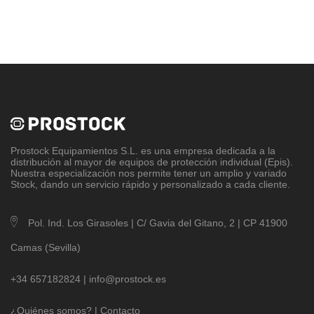
Prostock Equipamientos S.L
. es una empresa dedicada a la
distribución al mayor de equipos de protección individual (Epis).
Nuestra especialización nos permite tener un amplio y variado
Stock, dando un servicio rápido y personalizado a cada cliente.
Pol. Ind. Los Girasoles | C/ Gavia del Gitano, 2 | CP 41900
Camas (Sevilla)
+34 657182824 |
info@prostock.es
¿Quiénes somos?
|
Contacto