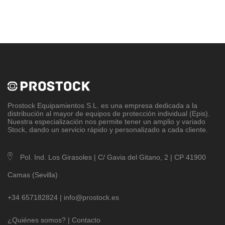
Prostock Equipamientos S.L
. es una empresa dedicada a la
distribución al mayor de equipos de protección individual (Epis).
Nuestra especialización nos permite tener un amplio y variado
Stock, dando un servicio rápido y personalizado a cada cliente.
Pol. Ind. Los Girasoles | C/ Gavia del Gitano, 2 | CP 41900
Camas (Sevilla)
+34 657182824 |
info@prostock.es
¿Quiénes somos?
|
Contacto