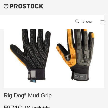
Buscar
Rig Dogª Mud Grip
59,74
€
IVA incluido