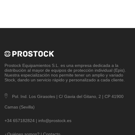
Prostock Equipamientos S.L
. es una empresa dedicada a la
distribución al mayor de equipos de protección individual (Epis).
Nuestra especialización nos permite tener un amplio y variado
Stock, dando un servicio rápido y personalizado a cada cliente.
Pol. Ind. Los Girasoles | C/ Gavia del Gitano, 2 | CP 41900
Camas (Sevilla)
+34 657182824 |
info@prostock.es
¿Quiénes somos?
|
Contacto