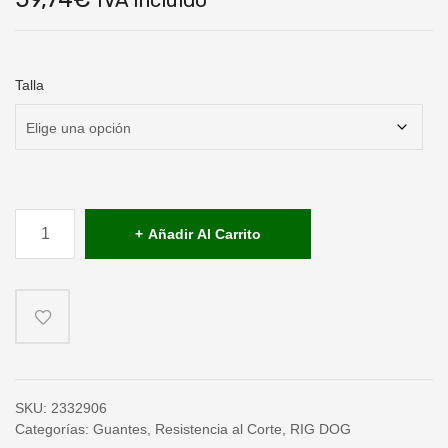
Talla
Rig
Dogª
Añadir Al Carrito
Mud
Grip
cantidad
SKU:
2332906
Categorías:
Guantes
,
Resistencia al Corte
,
RIG DOG