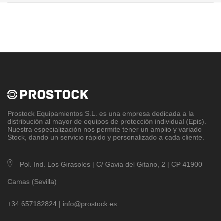
Prostock Equipamientos S.L
. es una empresa dedicada a la
distribución al mayor de equipos de protección individual (Epis).
Nuestra especialización nos permite tener un amplio y variado
Stock, dando un servicio rápido y personalizado a cada cliente.
Pol. Ind. Los Girasoles | C/ Gavia del Gitano, 2 | CP 41900
Camas (Sevilla)
+34 657182824 |
info@prostock.es