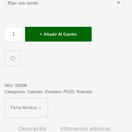
Bota
de
Añadir Al Carrito
seguridad
TEJO
(S3+CI+SRC)
cantidad
SKU:
92008
Categorías:
Calzado
,
Evolution PU2D
,
Robusta
Ficha técnica →
Descripción
Información adicional