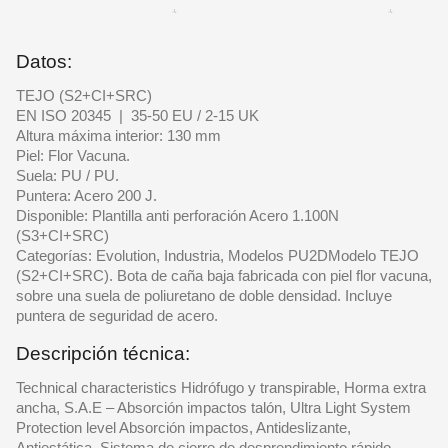
Datos:
TEJO (S2+CI+SRC)
EN ISO 20345 | 35-50 EU / 2-15 UK
Altura máxima interior: 130 mm
Piel: Flor Vacuna.
Suela: PU / PU.
Puntera: Acero 200 J.
Disponible: Plantilla anti perforación Acero 1.100N
(S3+CI+SRC)
Categorías: Evolution, Industria, Modelos PU2DModelo TEJO
(S2+CI+SRC). Bota de caña baja fabricada con piel flor vacuna,
sobre una suela de poliuretano de doble densidad. Incluye
puntera de seguridad de acero.
Descripción técnica:
Technical characteristics Hidrófugo y transpirable, Horma extra
ancha, S.A.E – Absorción impactos talón, Ultra Light System
Protection level Absorción impactos, Antideslizante,
Antiestática, Sistema de cierre de desprendimiento rápido