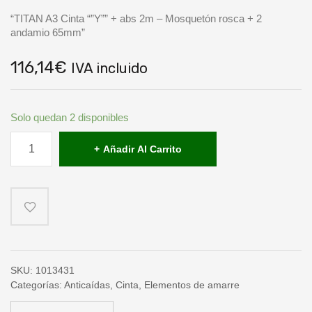
“TITAN A3 Cinta “”Y”” + abs 2m – Mosquetón rosca + 2
andamio 65mm”
116,14
€
IVA incluido
Solo quedan 2 disponibles
"TITAN
A3
Añadir Al Carrito
Cinta
""Y""
+
abs
2m
-
Mosquet
—
n
rosca
+
SKU:
1013431
2
Categorías:
Anticaídas
,
Cinta
,
Elementos de amarre
andamio
65mm"