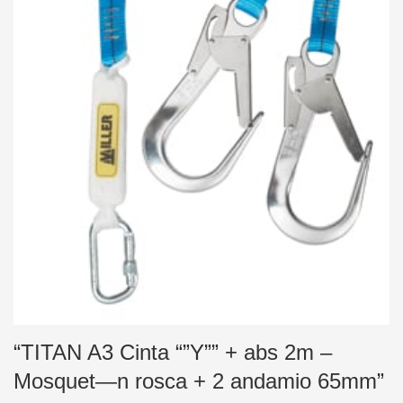
“TITAN A3 Cinta “”Y”” + abs 2m –
Mosquet—n rosca + 2 andamio 65mm”