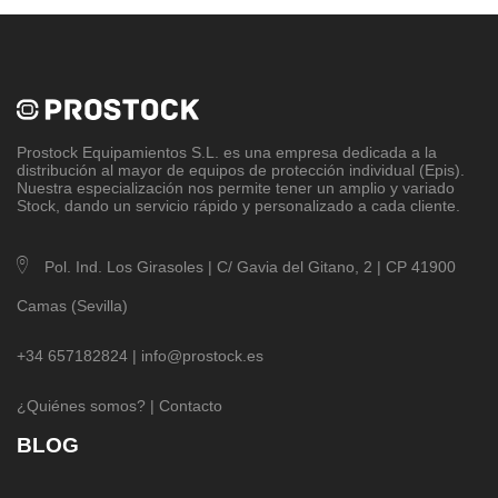
Prostock Equipamientos S.L
. es una empresa dedicada a la
distribución al mayor de equipos de protección individual (Epis).
Nuestra especialización nos permite tener un amplio y variado
Stock, dando un servicio rápido y personalizado a cada cliente.
Pol. Ind. Los Girasoles | C/ Gavia del Gitano, 2 | CP 41900
Camas (Sevilla)
+34 657182824 |
info@prostock.es
¿Quiénes somos?
|
Contacto
BLOG