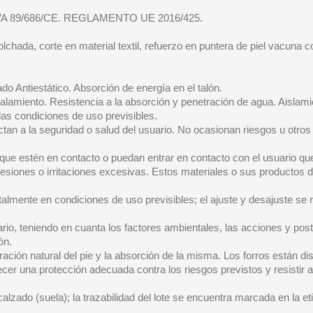
A 89/686/CE. REGLAMENTO UE 2016/425.
olchada, corte en material textil, refuerzo en puntera de piel vacuna 
do Antiestático. Absorción de energía en el talón.
lamiento. Resistencia a la absorción y penetración de agua. Aislamien
as condiciones de uso previsibles.
tan a la seguridad o salud del usuario. No ocasionan riesgos u otros
 que estén en contacto o puedan entrar en contacto con el usuario qu
lesiones o irritaciones excesivas. Estos materiales o sus productos 
almente en condiciones de uso previsibles; el ajuste y desajuste se
ario, teniendo en cuanta los factores ambientales, las acciones y postu
ón.
ación natural del pie y la absorción de la misma. Los forros están di
ecer una protección adecuada contra los riesgos previstos y resistir 
lzado (suela); la trazabilidad del lote se encuentra marcada en la eti