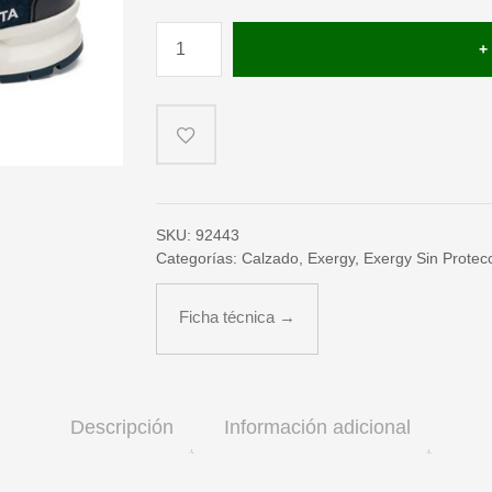
ZAPATILLA
EXERGY
AZUL
O2
cantidad
SKU:
92443
Categorías:
Calzado
,
Exergy
,
Exergy Sin Protec
Ficha técnica →
Descripción
Información adicional