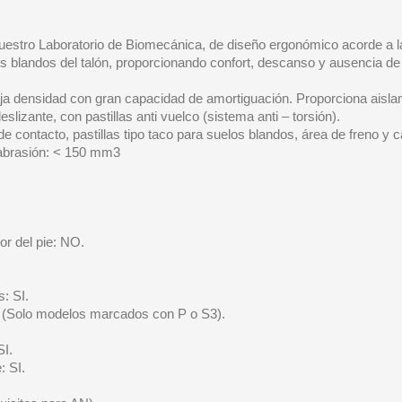
 nuestro Laboratorio de Biomecánica, de diseño ergonómico acorde a la
dos blandos del talón, proporcionando confort, descanso y ausencia de
ja densidad con gran capacidad de amortiguación. Proporciona aisla
slizante, con pastillas anti vuelco (sistema anti – torsión).
de contacto, pastillas tipo taco para suelos blandos, área de freno y
 abrasión: < 150 mm3
or del pie: NO.
: SI.
. (Solo modelos marcados con P o S3).
SI.
: SI.