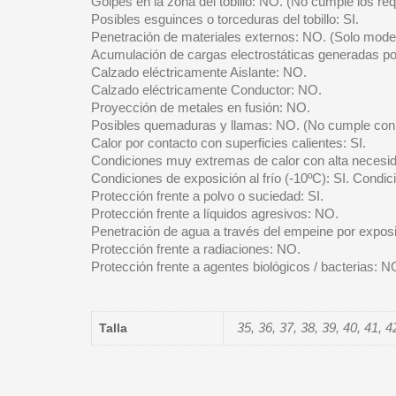
Golpes en la zona del tobillo: NO. (No cumple los req
Posibles esguinces o torceduras del tobillo: SI.
Penetración de materiales externos: NO. (Solo modelos
Acumulación de cargas electrostáticas generadas por
Calzado eléctricamente Aislante: NO.
Calzado eléctricamente Conductor: NO.
Proyección de metales en fusión: NO.
Posibles quemaduras y llamas: NO. (No cumple con 
Calor por contacto con superficies calientes: SI.
Condiciones muy extremas de calor con alta necesid
Condiciones de exposición al frío (-10ºC): SI. Condic
Protección frente a polvo o suciedad: SI.
Protección frente a líquidos agresivos: NO.
Penetración de agua a través del empeine por expos
Protección frente a radiaciones: NO.
Protección frente a agentes biológicos / bacterias: N
35, 36, 37, 38, 39, 40, 41, 4
Talla