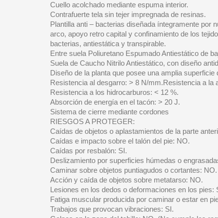
Cuello acolchado mediante espuma interior.
Contrafuerte tela sin tejer impregnada de resinas.
Plantilla anti – bacterias diseñada íntegramente por
arco, apoyo retro capital y confinamiento de los teji
bacterias, antiestática y transpirable.
Entre suela Poliuretano Espumado Antiestático de ba
Suela de Caucho Nitrilo Antiestático, con diseño antide
Diseño de la planta que posee una amplia superficie 
Resistencia al desgarro: > 8 N/mm.Resistencia a la
Resistencia a los hidrocarburos: < 12 %.
Absorción de energía en el tacón: > 20 J.
Sistema de cierre mediante cordones
RIESGOS A PROTEGER:
Caídas de objetos o aplastamientos de la parte anteri
Caídas e impacto sobre el talón del pie: NO.
Caídas por resbalón: SI.
Deslizamiento por superficies húmedas o engrasadas
Caminar sobre objetos puntiagudos o cortantes: NO
Acción y caída de objetos sobre metatarso: NO.
Lesiones en los dedos o deformaciones en los pies: 
Fatiga muscular producida por caminar o estar en pie
Trabajos que provocan vibraciones: SI.