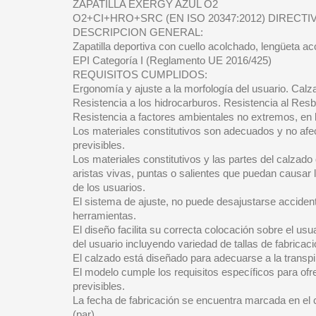
ZAPATILLA EXERGY AZUL O2
O2+CI+HRO+SRC (EN ISO 20347:2012) DIRECTIV
DESCRIPCION GENERAL:
Zapatilla deportiva con cuello acolchado, lengüeta ac
EPI Categoría I (Reglamento UE 2016/425)
REQUISITOS CUMPLIDOS:
Ergonomía y ajuste a la morfología del usuario. Calza
Resistencia a los hidrocarburos. Resistencia al Resba
Resistencia a factores ambientales no extremos, en l
Los materiales constitutivos son adecuados y no afec
previsibles.
Los materiales constitutivos y las partes del calzado
aristas vivas, puntas o salientes que puedan causar 
de los usuarios.
El sistema de ajuste, no puede desajustarse accident
herramientas.
El diseño facilita su correcta colocación sobre el usu
del usuario incluyendo variedad de tallas de fabricaci
El calzado está diseñado para adecuarse a la transpir
El modelo cumple los requisitos específicos para ofr
previsibles.
La fecha de fabricación se encuentra marcada en el ca
(par).