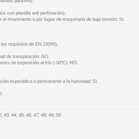
uisitos para AN).
 con plantilla anti perforación).
 el movimiento o por fugas de maquinaria de baja tensión: SI.
los requisitos de EN 15090).
ad de transpiración: NO.
iones de exposición al frío (-30ºC): NO.
ición esporádica o permanente a la humedad: SI.
O.
2, 43, 44, 45, 46, 47, 48, 49, 50