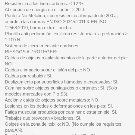
Resistencia a los hidrocarburos: < 12 %.
Absorción de energía en el tacón: > 20 J.
Puntera No Metálica, con resistencia al impacto de 200 J;
acorde a las normas EN ISO 20345:2011 & EN ISO
12568:2010, horma extra – ancha.
Plantilla anti perforación textil con resistencia a la perforación >
1.100 N.
Sistema de cierre mediante cordones
RIESGOS A PROTEGER:
Caídas de objetos o aplastamientos de la parte anterior del pie:
NO.
Caídas e impacto sobre el talón del pie: NO.
Caídas por resbalón: SI.
Deslizamiento por superficies húmedas o engrasadas: SI.
Caminar sobre objetos puntiagudos o cortantes: SI. (Solo
modelos marcados con P o S3).
Acción y caída de objetos sobre metatarso: NO.
Lesiones en los dedos o deformaciones en los pies: SI.
Fatiga muscular producida por caminar o estar en pie: SI.
Trabajos que provocan vibraciones: SI.
Golpes en la zona del tobillo: NO. (No cumple los requisitos
para AN).