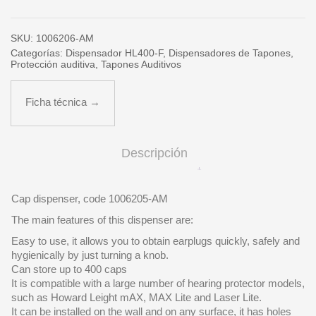
tapones
Max
cantidad
SKU:
1006206-AM
Categorías:
Dispensador HL400-F
,
Dispensadores de Tapones
,
Protección auditiva
,
Tapones Auditivos
Ficha técnica →
Descripción
Cap dispenser, code 1006205-AM
The main features of this dispenser are:
Easy to use, it allows you to obtain earplugs quickly, safely and
hygienically by just turning a knob.
Can store up to 400 caps
It is compatible with a large number of hearing protector models,
such as Howard Leight mAX, MAX Lite and Laser Lite.
It can be installed on the wall and on any surface, it has holes