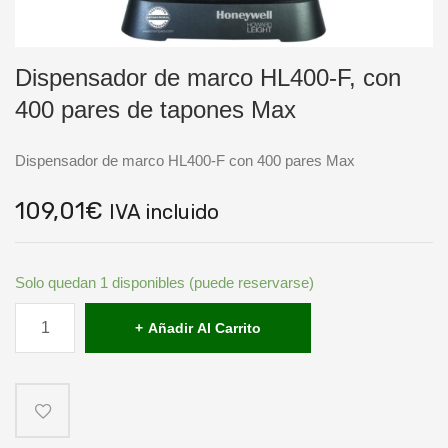
Dispensador de marco HL400-F, con
400 pares de tapones Max
Dispensador de marco HL400-F con 400 pares Max
109,01
€
IVA incluido
Solo quedan 1 disponibles (puede reservarse)
Dispensador
de
Añadir Al Carrito
marco
HL400-
F,
con
400
pares
de